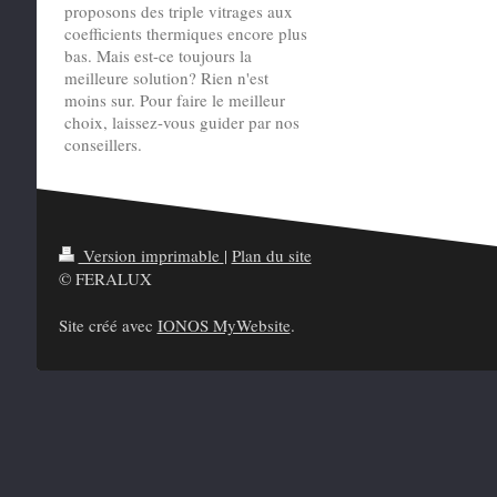
proposons des triple vitrages aux
coefficients thermiques encore plus
bas. Mais est-ce toujours la
meilleure solution? Rien n'est
moins sur. Pour faire le meilleur
choix, laissez-vous guider par nos
conseillers.
Version imprimable
|
Plan du site
© FERALUX
Site créé avec
IONOS MyWebsite
.